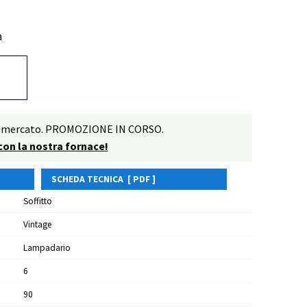
a
o di mercato. PROMOZIONE IN CORSO.
 con la nostra fornace!
SCHEDA TECNICA [ PDF ]
Soffitto
Vintage
Lampadario
6
90