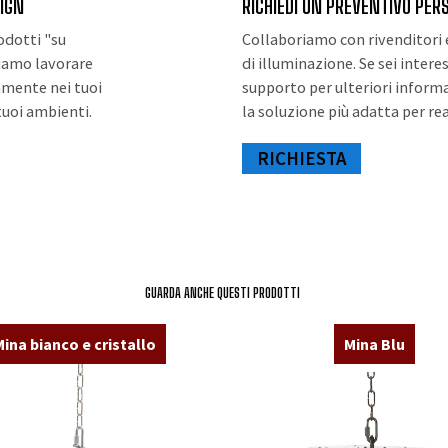
SIGN
RICHIEDI UN PREVENTIVO PER
rodotti "su
Collaboriamo con rivenditori e
siamo lavorare
di illuminazione. Se sei inter
tamente nei tuoi
supporto per ulteriori informaz
tuoi ambienti.
la soluzione più adatta per rea
RICHIESTA
GUARDA ANCHE QUESTI PRODOTTI
ina bianco e cristallo
Mina Blu