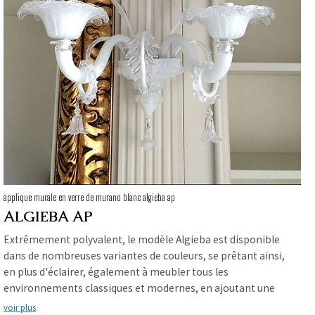
applique murale en verre de murano blanc algieba ap
ALGIEBA AP
Extrêmement polyvalent, le modèle Algieba est disponible
dans de nombreuses variantes de couleurs, se prêtant ainsi,
en plus d'éclairer, également à meubler tous les
environnements classiques et modernes, en ajoutant une
touche d'élégance raffinée. Les maîtres verriers du four
voir plus