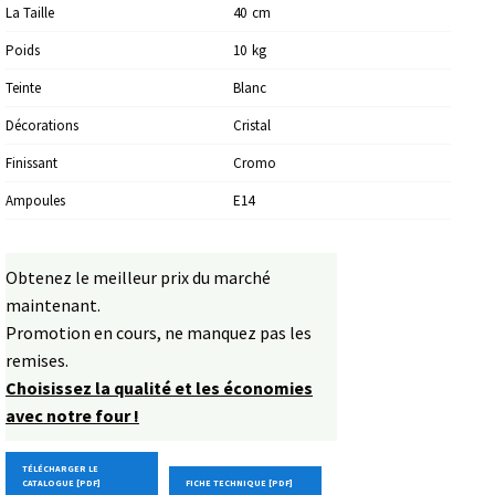
La Taille
40
Cm
Poids
10
Kg
Teinte
Blanc
Décorations
Cristal
Finissant
Cromo
Ampoules
E14
Obtenez le meilleur prix du marché
maintenant.
Promotion en cours, ne manquez pas les
remises.
Choisissez la qualité et les économies
avec notre four !
TÉLÉCHARGER LE
CATALOGUE [PDF]
FICHE TECHNIQUE [PDF]