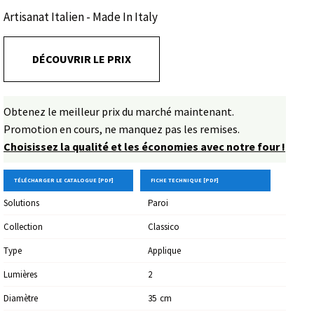
Bottega Veneziana créent pour vous ce splendide modèle
Artisanat Italien - Made In Italy
selon les techniques anciennes de l'art du verre de Murano.
DÉCOUVRIR LE PRIX
Obtenez le meilleur prix du marché maintenant.
Promotion en cours, ne manquez pas les remises.
Choisissez la qualité et les économies avec notre four !
TÉLÉCHARGER LE CATALOGUE [PDF]
FICHE TECHNIQUE [PDF]
Solutions
Paroi
Collection
Classico
Type
Applique
Lumières
2
Diamètre
35
Cm