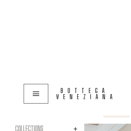
Découvrez les appliques 
BOTTEGA
par des maîtres verrier
VENEZIANA
environnement. Explorez 
Tous les produits
Filtre :
valeur
COLLECTIONS