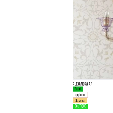
ALEXANDRA AP
Paroi
applique
Classico
BOUTIQUE