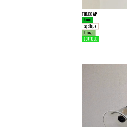
TONDO AP
Paroi
applique
Design
BOUTIQUE