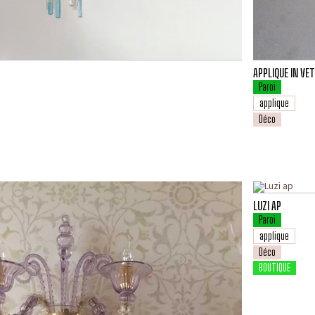
APPLIQUE IN VE
Paroi
applique
Déco
LUZI AP
Paroi
applique
Déco
BOUTIQUE