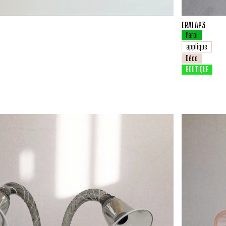
ERA1 AP3
Paroi
applique
Déco
BOUTIQUE