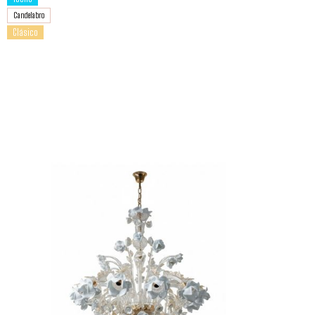
Candelabro
Clásico