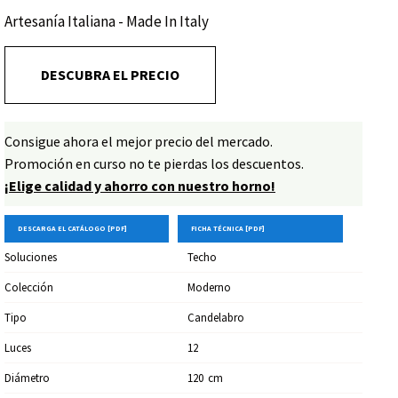
arquitecto Marco. Lucchi (Riccione).
Artesanía Italiana - Made In Italy
DESCUBRA EL PRECIO
Consigue ahora el mejor precio del mercado.
Promoción en curso no te pierdas los descuentos.
¡Elige calidad y ahorro con nuestro horno!
DESCARGA EL CATÁLOGO [PDF]
FICHA TÉCNICA [PDF]
Soluciones
Techo
Colección
Moderno
Tipo
Candelabro
Luces
12
Diámetro
120
Cm