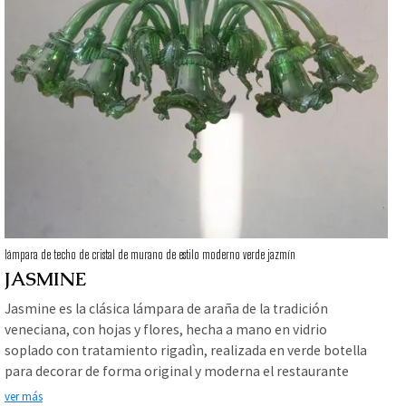
lámpara de techo de cristal de murano de estilo moderno verde jazmín
JASMINE
Jasmine es la clásica lámpara de araña de la tradición
veneciana, con hojas y flores, hecha a mano en vidrio
soplado con tratamiento rigadìn, realizada en verde botella
para decorar de forma original y moderna el restaurante
Portello Caffé en Globo Busnago (Pavía), comisariada por el
ver más