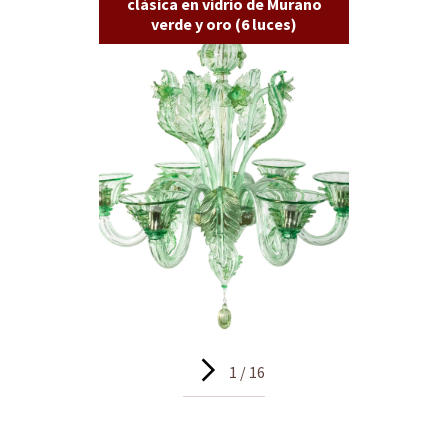
clásica en vidrio de Murano
verde y oro (6 luces)
1 / 16