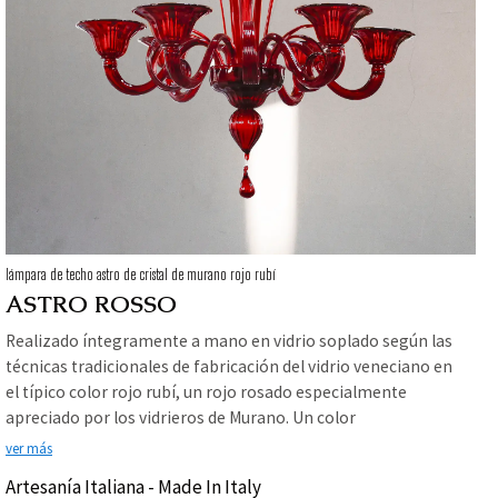
lámpara de techo astro de cristal de murano rojo rubí
ASTRO ROSSO
Realizado íntegramente a mano en vidrio soplado según las
técnicas tradicionales de fabricación del vidrio veneciano en
el típico color rojo rubí, un rojo rosado especialmente
apreciado por los vidrieros de Murano. Un color
espectacular, que creará una atmósfera mágica.
ver más
Personalizable en tamaño, también está disponible en
Artesanía Italiana - Made In Italy
otros colores y decoraciones, con apliques coordinados.