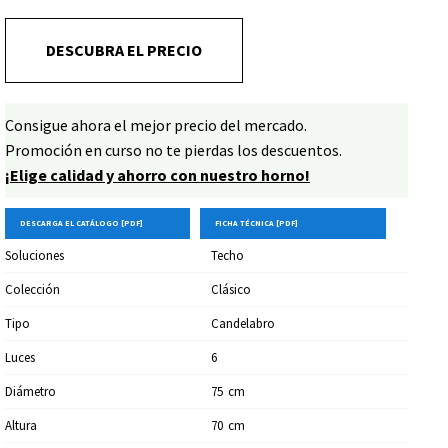
Una lámpara de araña perfecta para quienes quieren
adornar su hogar con un estilo atemporal.
DESCUBRA EL PRECIO
Consigue ahora el mejor precio del mercado.
Promoción en curso no te pierdas los descuentos.
¡Elige calidad y ahorro con nuestro horno!
DESCARGA EL CATÁLOGO [PDF]
FICHA TÉCNICA [PDF]
Soluciones
Techo
Colección
Clásico
Tipo
Candelabro
Luces
6
Diámetro
75
Cm
Altura
70
Cm