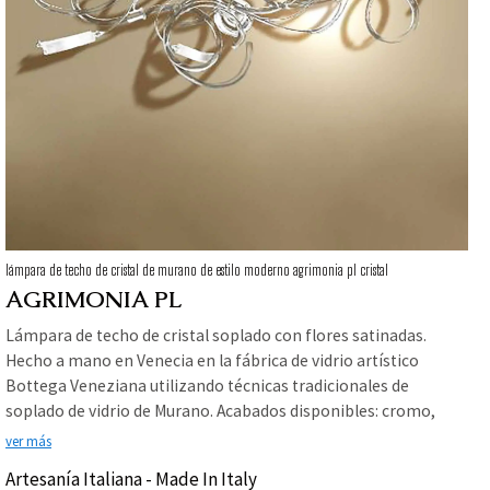
lámpara de techo de cristal de murano de estilo moderno agrimonia pl cristal
AGRIMONIA PL
Lámpara de techo de cristal soplado con flores satinadas.
Hecho a mano en Venecia en la fábrica de vidrio artístico
Bottega Veneziana utilizando técnicas tradicionales de
soplado de vidrio de Murano. Acabados disponibles: cromo,
oro, pan de plata, pan de oro, níquel negro. Coordenadas:
ver más
lámpara de araña, aplique, lámpara de mesa y lámpara.
Artesanía Italiana - Made In Italy