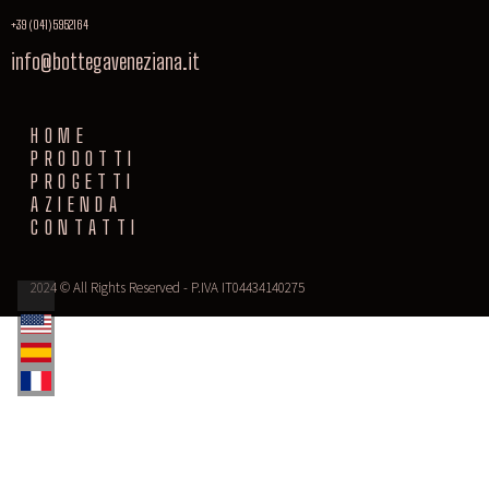
+39 (041) 5952164
info@bottegaveneziana.it
HOME
PRODOTTI
PROGETTI
AZIENDA
CONTATTI
2024 © All Rights Reserved - P.IVA IT04434140275