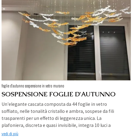
foglie d'autunno sospensione in vetro murano
SOSPENSIONE FOGLIE D'AUTUNNO
Un'elegante cascata composta da 44 foglie in vetro
soffiato, nelle tonalità cristallo e ambra, sospese da fili
trasparenti per un effetto di leggerezza unica. La
plafoniera, discreta e quasi invisibile, integra 10 luci a
lumetto che illuminano le foglie, creando un gioco di riflessi
vedi di più