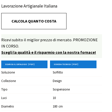
e colori ispirato alla bellezza della natura autunnale.
Lavorazione Artigianale Italiana
Perfetta per ambienti raffinati, trasforma lo spazio in
un'opera d'arte. Progetto su misura.
CALCOLA QUANTO COSTA
Ricevi subito il miglior prezzo di mercato. PROMOZIONE
IN CORSO.
Scegli la qualità e il risparmio con la nostra fornace!
SCARICA IL CATALOGO [ PDF ]
SCHEDA TECNICA [ PDF ]
Soluzione
Soffitto
Collezione
Design
Tipo
Sospensione
Luci
10
Diametro
180
Cm