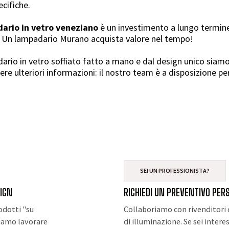
ecifiche.
ario in vetro veneziano
è un investimento a lungo termine
à. Un lampadario Murano acquista valore nel tempo!
adario in vetro soffiato fatto a mano e dal design unico siamo
re ulteriori informazioni: il nostro team è a disposizione per 
SEI UN PROFESSIONISTA?
SIGN
RICHIEDI UN PREVENTIVO PER
rodotti "su
Collaboriamo con rivenditori e
siamo lavorare
di illuminazione. Se sei inter