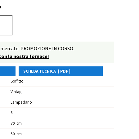
a
o di mercato. PROMOZIONE IN CORSO.
 con la nostra fornace!
SCHEDA TECNICA [ PDF ]
Soffitto
Vintage
Lampadario
6
70
Cm
50
Cm