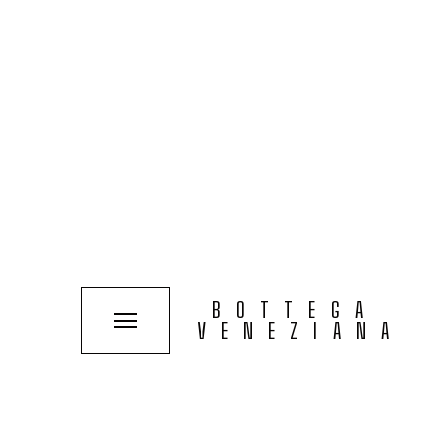
COLLEZIONI
SOLUZIONI
TIPOLOGIE
VEDI PROGETTO
MINA VIOLA
BOTTEGA
VENEZIANA