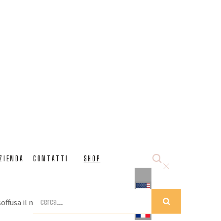
 murano viola
ZIENDA
CONTATTI
SHOP
 in vetro cristallo/viola con macchia in pasta di vetro
etreria artistica Bottega Veneziana con tradizionali
o di Murano. Un lampadario eclettico, fatto "su
offusa il nuovo locale della catena di ristoranti