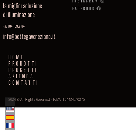
INSTAGRAM
la miglior soluzione
FACEBOOK
di illuminazione
+39 (041) 5952164
info@bottegaveneziana.it
HOME
PRODOTTI
PROGETTI
AZIENDA
CONTATTI
2024 © All Rights Reserved - P.IVA IT04434140275