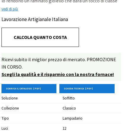
lo rendono un raffinato gioiello che darà un tocco di classe
all'ambiente. Questo modello è stato realizzato in diverse
vedi di più
varianti: richiedi la tua personalizzazione!
Lavorazione Artigianale Italiana
CALCOLA QUANTO COSTA
Ricevi subito il miglior prezzo di mercato. PROMOZIONE
IN CORSO.
Scegli la qualità e il risparmio con la nostra fornace!
SCARICA IL CATALOGO [ PDF ]
SCHEDA TECNICA [ PDF ]
Soluzione
Soffitto
Collezione
Classico
Tipo
Lampadario
Luci
12