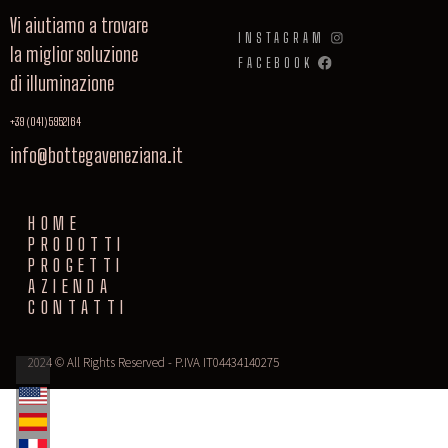
Vi aiutiamo a trovare
INSTAGRAM
la miglior soluzione
FACEBOOK
di illuminazione
+39 (041) 5952164
info@bottegaveneziana.it
HOME
PRODOTTI
PROGETTI
AZIENDA
CONTATTI
2024 © All Rights Reserved - P.IVA IT04434140275