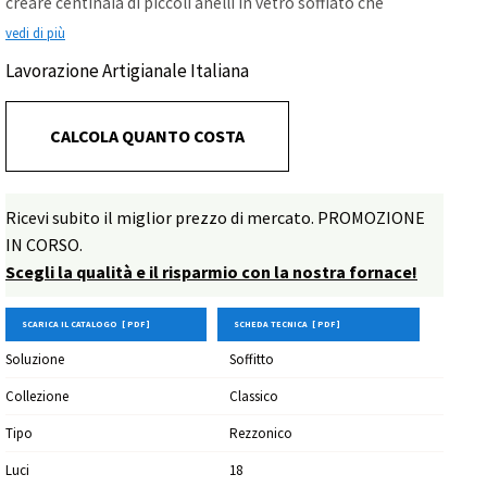
creare centinaia di piccoli anelli in vetro soffiato che
vengono poi incastrati a formare i grandi bracci. I decori e i
vedi di più
colori contribuiscono infine a conferire pregio all'insieme
Lavorazione Artigianale Italiana
creando un'opera senza tempo. Minerva è realizzato in
azzurro con decori multicolore e fiori in pasta di vetro, è
personalizzabile nelle misure e colori.
CALCOLA QUANTO COSTA
Ricevi subito il miglior prezzo di mercato. PROMOZIONE
IN CORSO.
Scegli la qualità e il risparmio con la nostra fornace!
SCARICA IL CATALOGO [ PDF ]
SCHEDA TECNICA [ PDF ]
Soluzione
Soffitto
Collezione
Classico
Tipo
Rezzonico
Luci
18