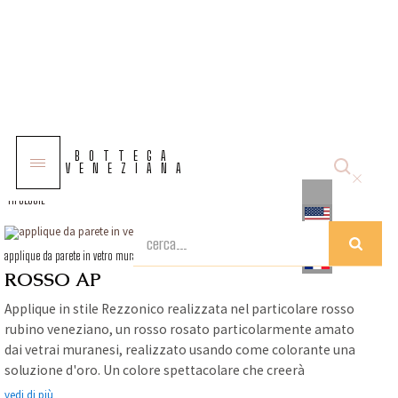
COLLEZIONI
BOTTEGA
SOLUZIONI
VENEZIANA
TIPOLOGIE
applique da parete in vetro murano rosso ap rosso-rubino
ROSSO AP
Applique in stile Rezzonico realizzata nel particolare rosso
rubino veneziano, un rosso rosato particolarmente amato
dai vetrai muranesi, realizzato usando come colorante una
soluzione d'oro. Un colore spettacolare che creerà
un'atmosfera magica. Coordinato il lampadario Rezzonico
vedi di più