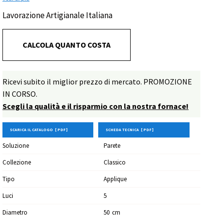
"Rosso"
Lavorazione Artigianale Italiana
CALCOLA QUANTO COSTA
Ricevi subito il miglior prezzo di mercato. PROMOZIONE
IN CORSO.
Scegli la qualità e il risparmio con la nostra fornace!
SCARICA IL CATALOGO [ PDF ]
SCHEDA TECNICA [ PDF ]
Soluzione
Parete
Collezione
Classico
Tipo
Applique
Luci
5
Diametro
50
Cm