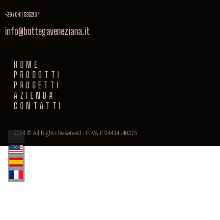
+39 (041) 5952164
info@bottegaveneziana.it
HOME
PRODOTTI
PROGETTI
AZIENDA
CONTATTI
2024 © All Rights Reserved - P.IVA IT04434140275