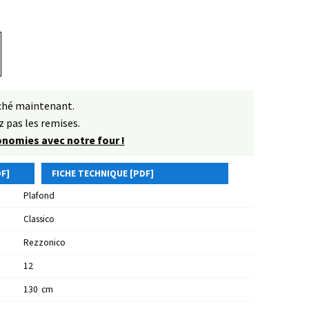
rché maintenant.
 pas les remises.
conomies avec notre four !
F]
FICHE TECHNIQUE [PDF]
Plafond
Classico
Rezzonico
12
130
Cm