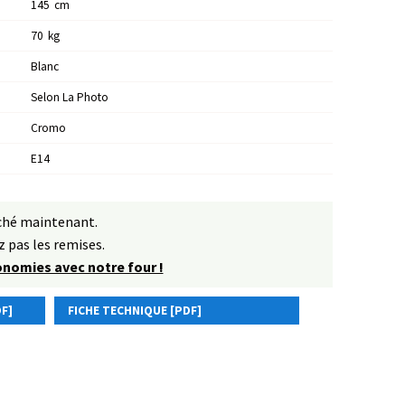
145
Cm
70
Kg
Blanc
Selon La Photo
Cromo
E14
rché maintenant.
 pas les remises.
conomies avec notre four !
F]
FICHE TECHNIQUE [PDF]