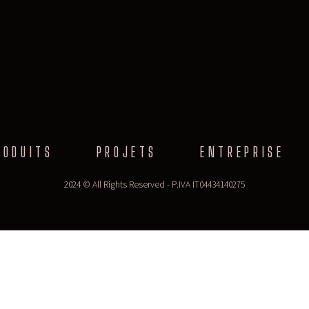
RODUITS
PROJETS
ENTREPRISE
2024 © All Rights Reserved - P.IVA IT04434140275