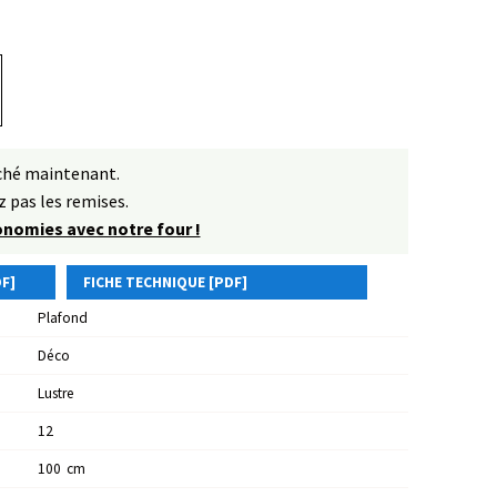
rché maintenant.
 pas les remises.
conomies avec notre four !
F]
FICHE TECHNIQUE [PDF]
Plafond
Déco
Lustre
12
100
Cm