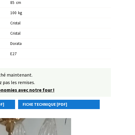
85
Cm
100
Kg
Cristal
Cristal
Dorata
E27
rché maintenant.
 pas les remises.
conomies avec notre four !
F]
FICHE TECHNIQUE [PDF]