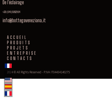
De l'éclairage
+39 (041) 5952164
info@bottegaveneziana.it
ACCUEIL
PRODUITS
PROJETS
ENTREPRISE
CONTACTS
2024 © All Rights Reserved - P.IVA IT04434140275