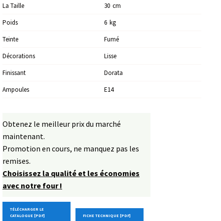
La Taille
30
Cm
Poids
6
Kg
Teinte
Fumé
Décorations
Lisse
Finissant
Dorata
Ampoules
E14
Obtenez le meilleur prix du marché
maintenant.
Promotion en cours, ne manquez pas les
remises.
Choisissez la qualité et les économies
avec notre four !
TÉLÉCHARGER LE
CATALOGUE [PDF]
FICHE TECHNIQUE [PDF]