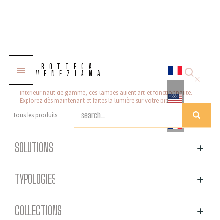
Lampes design
BOTTEGA
VENEZIANA
Découvrez notre collection de lampes design qui offre une
élégance sans pareil. Parfaites pour les projets d'éclairage
intérieur haut de gamme, ces lampes allient art et fonctionnalité.
Explorez dès maintenant et faites la lumière sur votre projet !
Tous les produits
SOLUTIONS
TYPOLOGIES
COLLECTIONS