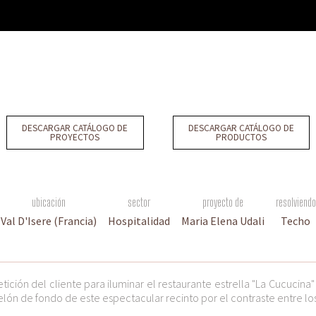
DESCARGAR CATÁLOGO DE
DESCARGAR CATÁLOGO DE
PROYECTOS
PRODUCTOS
ubicación
sector
proyecto de
resolviendo
Val D'Isere (Francia)
Hospitalidad
Maria Elena Udali
Techo
ción del cliente para iluminar el restaurante estrella "La Cucucina" e
elón de fondo de este espectacular recinto por el contraste entre los