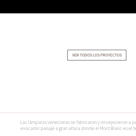
VER TODOS LOS PROYECTOS
Las lámparas venecianas se fabricaron y envejecieron a peti
evocador paisaje a gran altura donde el Mont Blanc es el t