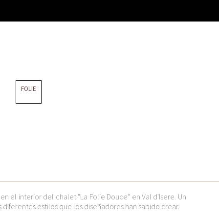
FOLIE
n el interior del chalet "La Folie Douce" en Val d'Isere. Un
 diferentes estilos que los diseñadores han sabido crear.