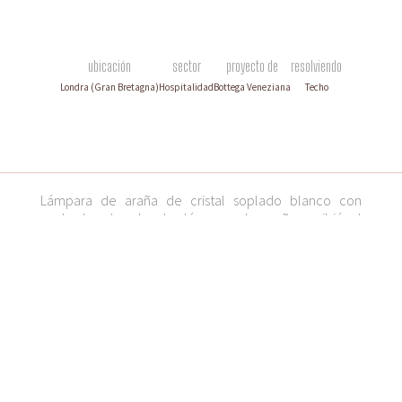
ubicación
sector
proyecto de
resolviendo
Londra (Gran Bretagna)
Hospitalidad
Bottega Veneziana
Techo
Lámpara de araña de cristal soplado blanco con
acabados dorados. La lámpara de araña recibió el
encargo de iluminar y amueblar una casa de estilo
victoriano en Londres.