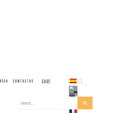
so ap cristal multicolor-multicolores
MULTICOLORE
RESA
CONTACTOS
SHOP
n adornos de pasta multicolor y flores. Hecho a mano
io artístico Bottega Veneziana con técnicas
de vidrio soplado de Murano.