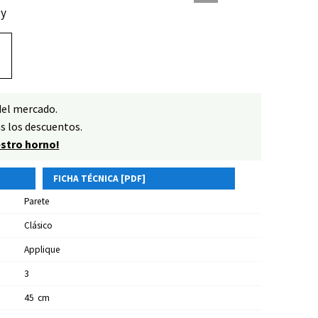
ly
del mercado.
s los descuentos.
estro horno!
FICHA TÉCNICA [PDF]
Parete
Clásico
Applique
3
45
Cm