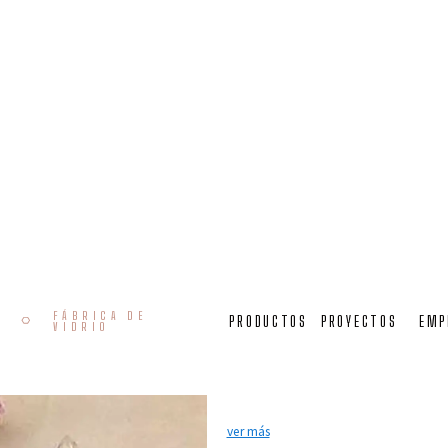
aplique de pared en cristal de murano vaporo
VAPOROSO AP 
FÁBRICA DE
PRODUCTOS
PROYECTOS
EMP
VIDRIO
Aplique Rezzonico en cristal co
en Venecia en la fábrica de vidr
tradicionales de procesamiento 
ver más