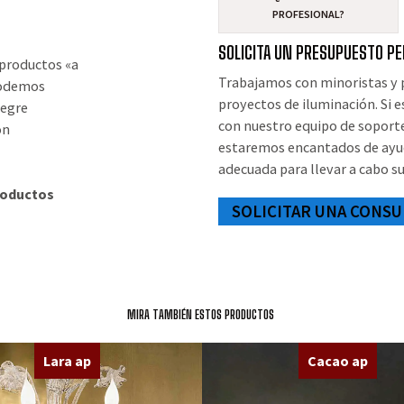
PROFESIONAL?
SOLICITA UN PRESUPUESTO P
 productos «a
Trabajamos con minoristas y p
 Podemos
proyectos de iluminación. Si 
tegre
con nuestro equipo de soport
ón
estaremos encantados de ayud
adecuada para llevar a cabo s
roductos
SOLICITAR UNA CONSU
MIRA TAMBIÉN ESTOS PRODUCTOS
Lara ap
Cacao ap