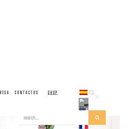
e Murano
y hojas hechas a mano. Perfecto para proyectos de diseño
 tu proyecto de iluminación.
RESA
CONTACTOS
SHOP