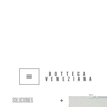
Explore el refinamiento 
BOTTEGA
de interiores que necesi
VENEZIANA
Todos los productos
Filtrar:
valor
SOLUCIONES